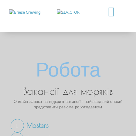
Робота
Вакансії для моряків
Онлайн-заявка на відкриті вакансії - найшвидший спосіб
представити резюме роботодавцям
Masters