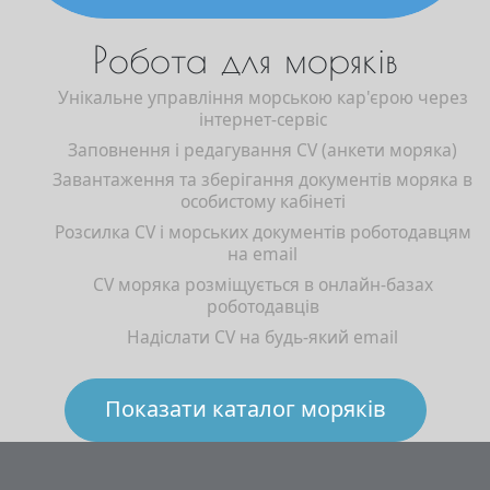
Робота для моряків
Унікальне управління морською кар'єрою через
інтернет-сервіс
Заповнення і редагування CV (анкети моряка)
Завантаження та зберігання документів моряка в
особистому кабінеті
Розсилка CV і морських документів роботодавцям
на email
CV моряка розміщується в онлайн-базах
роботодавців
Надіслати CV на будь-який email
Показати каталог моряків