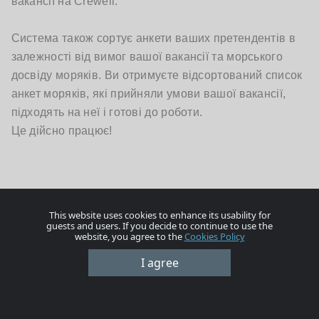
вакансії на Crewell.
Система також сортує анкети ваших претендентів в
залежності від вимог вашої вакансії та морського
досвіду моряків. Ви отримуєте відсортований список
анкет моряків, які прийняли умови вашої вакансії,
підходять на неї і готові до роботи.
Це дійсно працює!
This website uses cookies to enhance its usability for
guests and users. If you decide to continue to use the
website, you agree to the
Cookies Policy
I agree