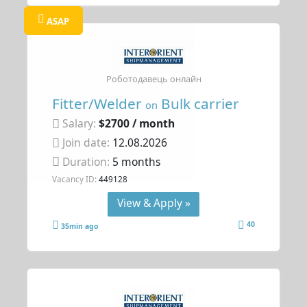
ASAP
Роботодавець онлайн
Fitter/Welder
Bulk carrier
on
Salary:
$2700 / month
Join date:
12.08.2026
Duration:
5 months
Vacancy ID:
449128
View & Apply »
40
35min ago