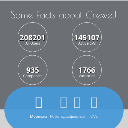
Some Facts about Crewell
307641
214413
All Users
Active CVs
1386
2615
Companies
Vacancies
Морякам
Роботодавцям
Вакансії
CVs