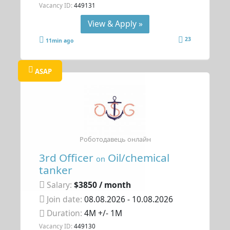
Vacancy ID:
449131
View & Apply »
23
11min ago
ASAP
Роботодавець онлайн
3rd Officer
Oil/chemical
on
tanker
Salary:
$3850 / month
Join date:
08.08.2026
- 10.08.2026
Duration:
4M +/- 1M
Vacancy ID:
449130