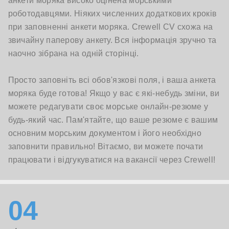
анкети моряка високо оцінена морськими
роботодавцями. Ніяких численних додаткових кроків
при заповненні анкети моряка. Crewell CV схожа на
звичайну паперову анкету. Вся інформація зручно та
наочно зібрана на одній сторінці.
Просто заповніть всі обов'язкові поля, і ваша анкета
моряка буде готова! Якщо у вас є які-небудь зміни, ви
можете редагувати своє морське онлайн-резюме у
будь-який час. Пам'ятайте, що ваше резюме є вашим
основним морським документом і його необхідно
заповнити правильно! Вітаємо, ви можете почати
працювати і відгукуватися на вакансії через Crewell!
04