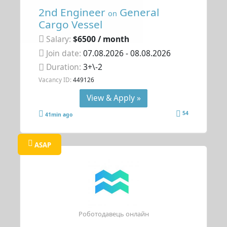
2nd Engineer
General
on
Cargo Vessel
Salary:
$6500 / month
Join date:
07.08.2026
- 08.08.2026
Duration:
3+\-2
Vacancy ID:
449126
View & Apply »
54
41min ago
ASAP
Роботодавець онлайн