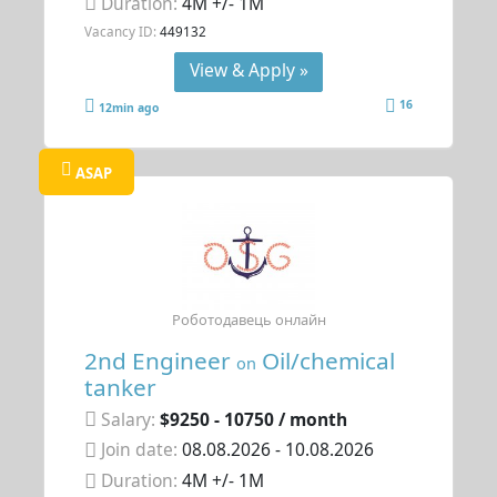
Duration:
4M +/- 1M
Vacancy ID:
449132
View & Apply »
16
12min ago
ASAP
Роботодавець онлайн
2nd Engineer
Oil/chemical
on
tanker
Salary:
$9250 - 10750 / month
Join date:
08.08.2026
- 10.08.2026
Duration:
4M +/- 1M