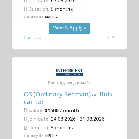
Join date:
07.08.2026
Duration:
5 months
Vacancy ID:
449124
View & Apply »
50
46min ago
Роботодавець онлайн
OS (Ordinary Seaman)
Bulk
on
carrier
Salary:
$1500 / month
Join date:
24.08.2026
- 31.08.2026
Duration:
5 months
Vacancy ID:
449123