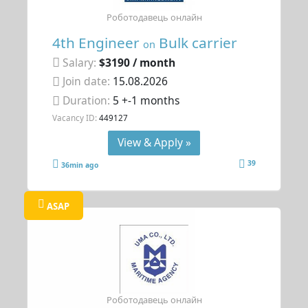
Роботодавець онлайн
4th Engineer
Bulk carrier
on
Salary:
$3190 / month
Join date:
15.08.2026
Duration:
5 +-1 months
Vacancy ID:
449127
View & Apply »
39
36min ago
ASAP
Роботодавець онлайн