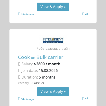
View & Apply »
24
18min ago
Роботодавець онлайн
Cook
Bulk carrier
on
Salary:
$2800 / month
Join date:
15.08.2026
Duration:
5 months
Vacancy ID:
449129
View & Apply »
45
34min ago