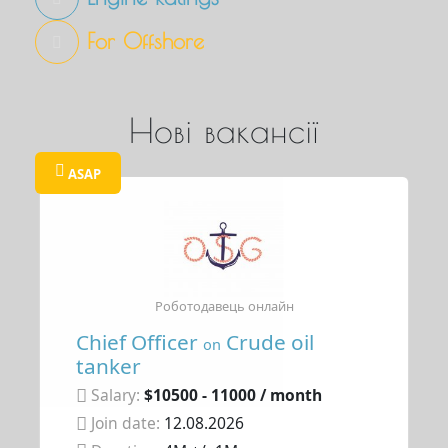
For Offshore
Нові вакансії
ASAP
Роботодавець онлайн
Chief Officer
Crude oil
on
tanker
Salary:
$10500 - 11000 / month
Join date:
12.08.2026