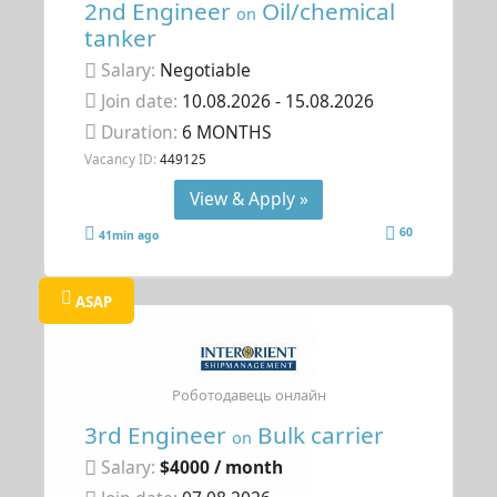
2nd Engineer
Oil/chemical
on
tanker
Salary:
Negotiable
Join date:
10.08.2026
- 15.08.2026
Duration:
6 MONTHS
Vacancy ID:
449125
View & Apply »
60
41min ago
ASAP
Роботодавець онлайн
3rd Engineer
Bulk carrier
on
Salary:
$4000 / month